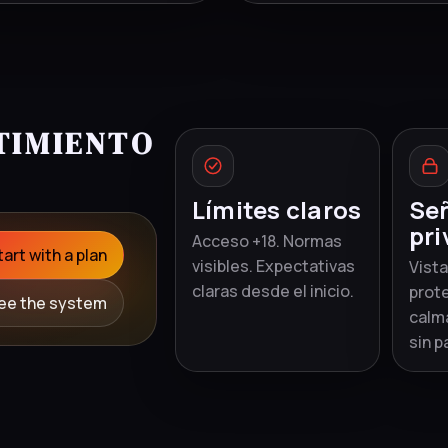
TIMIENTO
Límites claros
Se
pri
Acceso +18. Normas
tart with a plan
visibles. Expectativas
Vista
claras desde el inicio.
prot
ee the system
calm
sin p