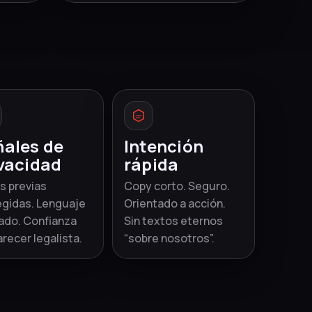
ñales de
Intención
vacidad
rápida
s previas
Copy corto. Seguro.
egidas. Lenguaje
Orientado a acción.
ado. Confianza
Sin textos eternos
arecer legalista.
“sobre nosotros”.