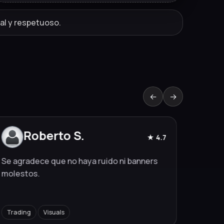
al y respetuoso.
←
→
Roberto S.
★ 4.7
Se agradece que no haya ruido ni banners
Minima
molestos.
import
Trading
Visuals
Hub